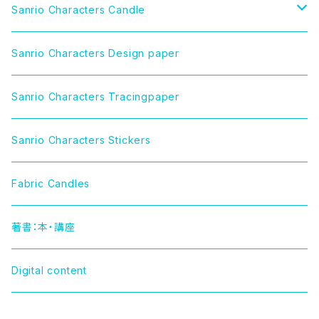
Sanrio Characters Candle
CINNAMOROLL（シナモロール）
Sanrio Characters Design paper
LITTLE TWIN STARS（リトルツインスターズ）
Sanrio Characters Tracingpaper
MY MELODY（マイメロディ）
Sanrio Characters Stickers
MARRONCREAM（マロンクリーム）
Fabric Candles
HELLO KITTY（ハローキティー）
著書：本・講座
TUXEDOSAM（タキシードサム）
Digital content
POCHACCO（ポチャッコ）