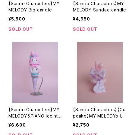
【Sanrio Characters】MY
【Sanrio Characters】MY
MELODY Big candle
MELODY Sundae candle
¥5,500
¥4,950
SOLD OUT
SOLD OUT
【Sanrio Characters】MY
【Sanrio Characters】【Cu
MELODY＆PIANO Ice sta
pcake】MY MELODYx LA
nd candle マイメロディ＆
RMExOLOR JAPAN Colla
¥6,600
¥2,750
ピアノちゃん
boration candle コラボキ
ャンドル