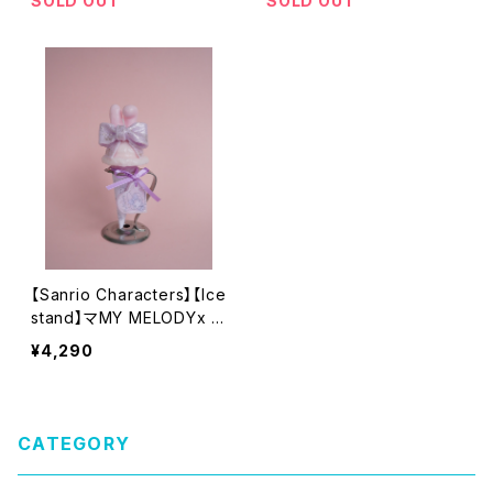
SOLD OUT
SOLD OUT
【Sanrio Characters】【Ice
stand】マMY MELODYx L
ARMExOLOR JAPAN Coll
¥4,290
aboration candle コラボ
キャンドル
CATEGORY