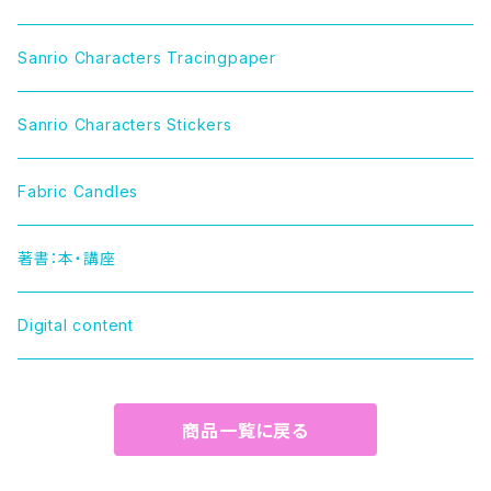
LITTLE TWIN STARS（リトルツインスターズ）
Sanrio Characters Tracingpaper
MY MELODY（マイメロディ）
Sanrio Characters Stickers
MARRONCREAM（マロンクリーム）
Fabric Candles
HELLO KITTY（ハローキティー）
著書：本・講座
TUXEDOSAM（タキシードサム）
Digital content
POCHACCO（ポチャッコ）
商品一覧に戻る
POMPOMPURIN（ポムポムプリン）