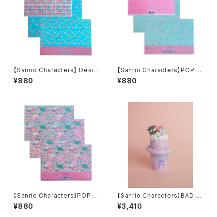
【Sanrio Characters】 Desig
【Sanrio Characters】POP PI
n paper set /GOROPIKADO
NK PRINT! Design paper s
¥880
¥880
N/デザインペーパーセット
et /FRESH PUNCH/デザイン
ペーパーセット
【Sanrio Characters】POP PI
【Sanrio Characters】BAD B
NK PRINT! Design paper s
ADTZ-MARU CANDLE
¥880
¥3,410
et /MIX ラッピングペーパー柄/