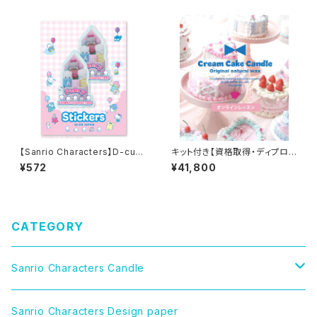
デザインペーパーセット
【Sanrio Characters】D-cut
キット付き【資格取得・ディプロマ
Stickers/NYA・NI・NYU・NY
発行】クリームケーキキャンドル
¥572
¥41,800
E・NYON/ ダイカットステッカー
コース・オンライン講座
CATEGORY
Sanrio Characters Candle
CINNAMOROLL（シナモロール）
Sanrio Characters Design paper