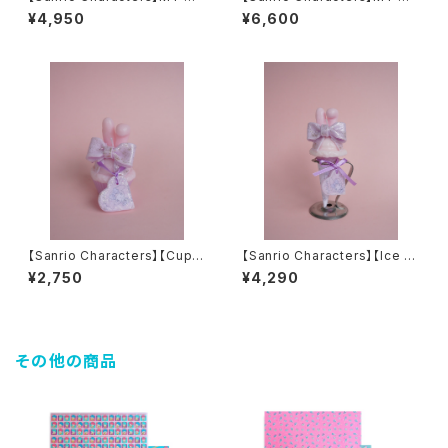
LODY Sundae candle
LODY＆PIANO Ice stand ca
¥4,950
¥6,600
ndle マイメロディ＆ピアノちゃ
ん
【Sanrio Characters】【Cupc
【Sanrio Characters】【Ice st
ake】MY MELODYx LARMEx
and】マMY MELODYx LARM
¥2,750
¥4,290
OLOR JAPAN Collaboratio
ExOLOR JAPAN Collaborati
n candle コラボキャンドル
on candle コラボキャンドル
その他の商品