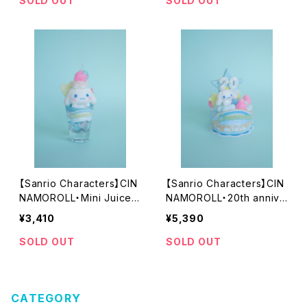
SOLD OUT
SOLD OUT
【Sanrio Characters】CIN
【Sanrio Characters】CIN
NAMOROLL・Mini Juice
NAMOROLL・20th annive
Candle
rsary cake candle
¥3,410
¥5,390
SOLD OUT
SOLD OUT
CATEGORY