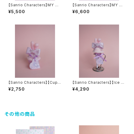
【Sanrio Characters】MY ME
【Sanrio Characters】MY ME
LODY Big candle
LODY＆PIANO Ice stand ca
¥5,500
¥6,600
ndle マイメロディ＆ピアノちゃ
ん
【Sanrio Characters】【Cupc
【Sanrio Characters】【Ice st
ake】MY MELODYx LARMEx
and】マMY MELODYx LARM
¥2,750
¥4,290
OLOR JAPAN Collaboratio
ExOLOR JAPAN Collaborati
n candle コラボキャンドル
on candle コラボキャンドル
その他の商品