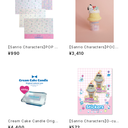
【Sanrio Characters】POP PI
【Sanrio Characters】POCH
NK PRINT!Tracing paper s
ACCO CANDLE
¥990
¥3,410
et /NYA・NI・NYU・NYE・NYO
N/トレーシングペーパーセット
Cream Cake Candle Origin
【Sanrio Characters】D-cut
al Wax 400g
Stickers/POMPOMPURIN/
¥4,400
¥572