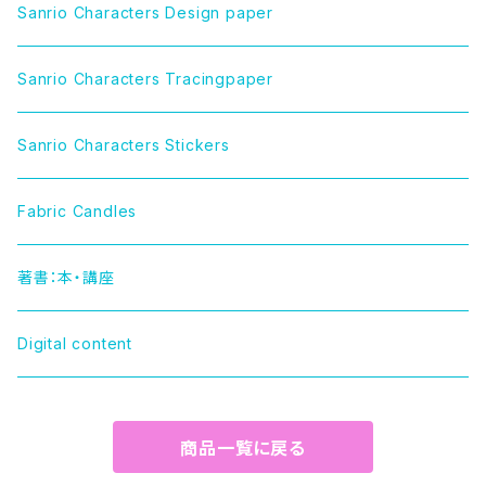
CINNAMOROLL（シナモロール）
Sanrio Characters Design paper
LITTLE TWIN STARS（リトルツインスターズ）
Sanrio Characters Tracingpaper
MY MELODY（マイメロディ）
Sanrio Characters Stickers
MARRONCREAM（マロンクリーム）
Fabric Candles
HELLO KITTY（ハローキティー）
著書：本・講座
TUXEDOSAM（タキシードサム）
Digital content
POCHACCO（ポチャッコ）
商品一覧に戻る
POMPOMPURIN（ポムポムプリン）