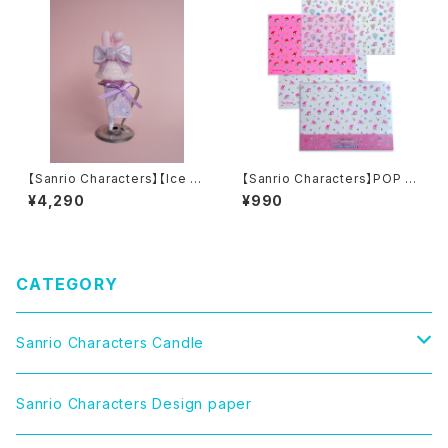
【Sanrio Characters】【Ice st
【Sanrio Characters】POP PI
and】マMY MELODYx LARM
NK PRINT!Tracing paper s
¥4,290
¥990
ExOLOR JAPAN Collaborati
et /MY MELODY/トレーシング
on candle コラボキャンドル
ペーパーセット
CATEGORY
Sanrio Characters Candle
CINNAMOROLL（シナモロール）
Sanrio Characters Design paper