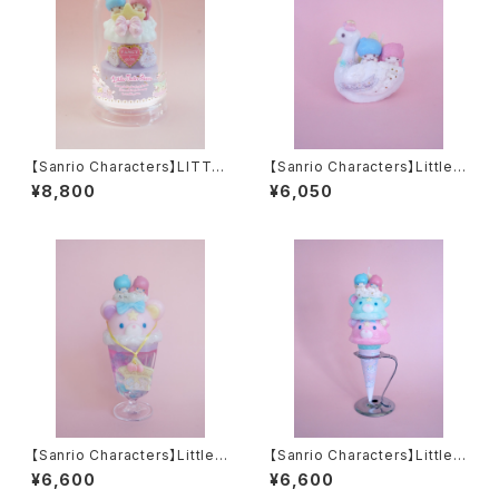
【Sanrio Characters】LITTLE
【Sanrio Characters】Little T
TWIN STARS Dome Candle
win Stars Swan candle
¥8,800
¥6,050
【Sanrio Characters】Little T
【Sanrio Characters】Little T
win Stars bear parfait cand
win Stars bear ice candle
¥6,600
¥6,600
le