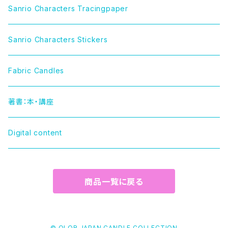
LITTLE TWIN STARS（リトルツインスターズ）
Sanrio Characters Tracingpaper
MY MELODY（マイメロディ）
Sanrio Characters Stickers
MARRONCREAM（マロンクリーム）
Fabric Candles
HELLO KITTY（ハローキティー）
著書：本・講座
TUXEDOSAM（タキシードサム）
Digital content
POCHACCO（ポチャッコ）
商品一覧に戻る
POMPOMPURIN（ポムポムプリン）
HAPIDANBUI（ハピダンブイ）
© OLOR JAPAN CANDLE COLLECTION