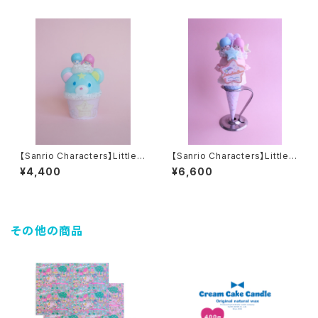
【Sanrio Characters】Little T
【Sanrio Characters】Little T
win Stars bear cup candle
win Stars ice candle
¥4,400
¥6,600
その他の商品