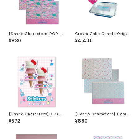
【Sanrio Characters】POP PI
Cream Cake Candle Origin
NK PRINT! Design paper s
al Wax 400g
¥880
¥4,400
et /MIX ラッピングペーパー柄/
デザインペーパーセット
【Sanrio Characters】D-cut
【Sanrio Characters】 Desig
Stickers/ HELLO KITTY/ ダ
n paper set /ZASHIKIBUTA/
¥572
¥880
イカットステッカー
デザインペーパーセット