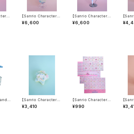
cters】
【Sanrio Characters】
【Sanrio Characters】
【Sanr
ars Sw
Little Twin Stars be
Little Twin Stars be
Littl
¥6,600
¥6,600
¥4,
ar parfait candle
ar ice candle
ar cu
andle
【Sanrio Characters】
【Sanrio Characters】
【Sanr
400g
CINNAMOROLL・Do
POP PINK PRINT!Tr
BAD 
¥3,410
¥990
¥3,4
nut Candle
acing paper set /MI
CAND
X ICHIGO/トレーシン
グペーパーセット