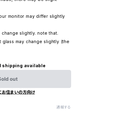
ur monitor may differ slightly
 change slightly. note that.
t glass may change slightly (the
l shipping available
Sold out
にお住まいの方向け
通報する