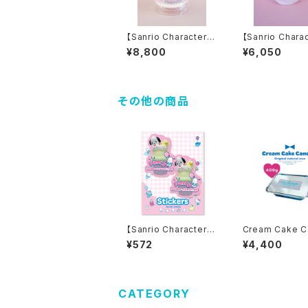
【Sanrio Characters】
【Sanrio Chara
LITTLE TWIN STAR
Little Twin St
¥8,800
¥6,050
S Dome Candle
an candle
その他の商品
【Sanrio Characters】
Cream Cake C
D-cut Stickers/ PO
Original Wax 
¥572
¥4,400
CHACCO/ ダイカット
ステッカー
CATEGORY