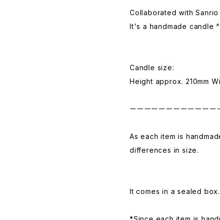
Collaborated with Sanrio
It's a handmade candle 
Candle size:
Height approx. 210mm W
ーーーーーーーーーーーー
As each item is handmade
differences in size.
It comes in a sealed box.
*Since each item is hand