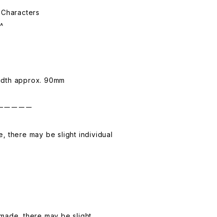
 Characters
^^
idth approx. 90mm
ーーーーー
, there may be slight individual
made, there may be slight