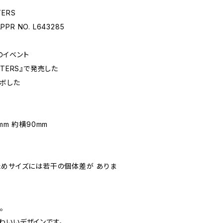
TERS
APPR NO. L643285
のイベント
ACTERS』で発売した
ラボした
mm 約横90mm
ためサイズには若干の個体差が ありま
。
わいいデザインです。