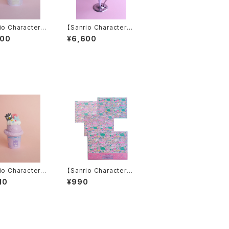
io Characters】
【Sanrio Characters】
e Twin Stars be
Little Twin Stars ice
400
¥6,600
p candle
candle
io Characters】
【Sanrio Characters】
BADTZ-MARU
POP PINK PRINT!Tr
10
¥990
LE
acing paper set /MI
X ラッピングペーパー
柄/トレーシングペーパ
ーセット