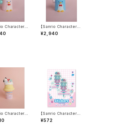
io Characters】
【Sanrio Characters】
DOSAM Candl
TUXEDOSAM Candl
940
¥2,940
NK）
e（BLUE）
io Characters】
【Sanrio Characters】
ACCO CANDL
D-cut Stickers/LITT
10
¥572
LE TWIN STARS・IC
E/ ダイカットステッカー