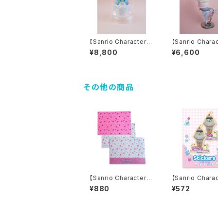
【Sanrio Characters】
【Sanrio Chara
TUXEDOSAM Dome
TUXEDOSAM I
¥8,800
¥6,600
Candle
ndle
その他の商品
【Sanrio Characters】
【Sanrio Chara
POP PINK PRINT! D
D-cut Sticker
¥880
¥572
esign paper set / M
POMPURIN/ 
Y MELODY /デザイン
トステッカー
ペーパーセット