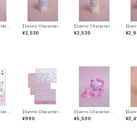
cters】
【Sanrio Characters】
【Sanrio Characters】
【Sanr
ca Ca
TUXEDOSAM D-CU
TUXEDOSAM D-CU
TUXE
¥2,530
¥2,530
¥2,
T Candle（PURPLE）
T Candle（PINK）
e（PI
cters】
【Sanrio Characters】
【Sanrio Characters】
【Sanr
s/POM
POP PINK PRINT!Tr
HELLO KITTY Pink
POCH
¥990
¥5,500
¥3,4
ダイカッ
acing paper set /M
Poodle Candle
E
ARRONCREAM/トレ
ーシングペーパーセット