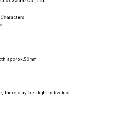
ct of Sanrio Co., Ltd.
 Characters
^^
dth approx.50mm
ーーーーー
, there may be slight individual