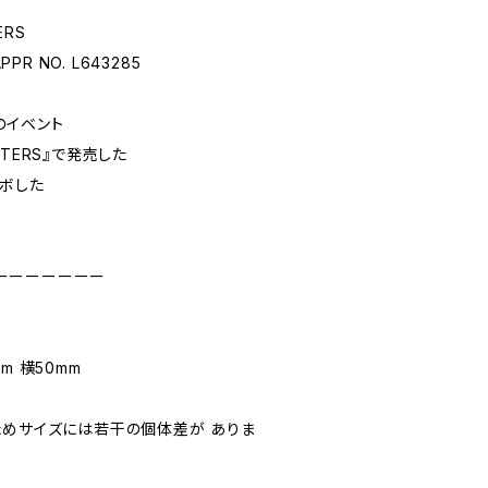
ERS
APPR NO. L643285
のイベント
ACTERS』で発売した
ラボした
ーーーーーーー
m 横50mm
ためサイズには若干の個体差が ありま