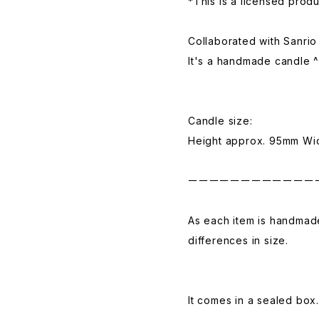
*This is a licensed produ
Collaborated with Sanrio
It's a handmade candle 
Candle size:
Height approx. 95mm Wi
ーーーーーーーーーーーー
As each item is handmade
differences in size.
It comes in a sealed box.