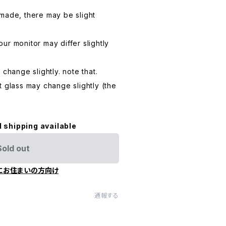
made, there may be slight
ur monitor may differ slightly
 change slightly. note that.
t glass may change slightly (the
l shipping available
Sold out
にお住まいの方向け
通報する