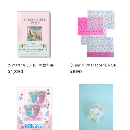
かわいいキャンドルの教科書
【Sanrio Characters】POP PI
NK PRINT!Tracing paper s
¥1,390
¥990
et /MY MELODY/トレーシング
ペーパーセット