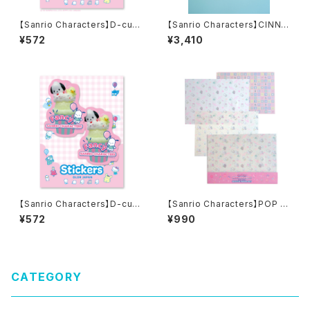
【Sanrio Characters】D-cut
【Sanrio Characters】CINNA
Stickers/LITTLE TWIN STA
MOROLL・Donut Candle
¥572
¥3,410
RS・KUMA/ ダイカットステッカ
ー
【Sanrio Characters】D-cut
【Sanrio Characters】POP PI
Stickers/ POCHACCO/ ダイ
NK PRINT!Tracing paper s
¥572
¥990
カットステッカー
et /NYA・NI・NYU・NYE・NYO
N/トレーシングペーパーセット
CATEGORY