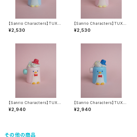
【Sanrio Characters】TUXED
【Sanrio Characters】TUXED
OSAM D-CUT Candle（BLU
OSAM D-CUT Candle（PIN
¥2,530
¥2,530
E）
K）
【Sanrio Characters】TUXED
【Sanrio Characters】TUXED
OSAM Candle（PINK）
OSAM Candle（BLUE）
¥2,940
¥2,940
その他の商品