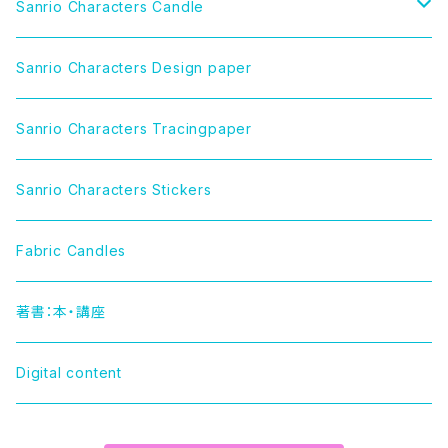
Sanrio Characters Candle
CINNAMOROLL（シナモロール）
Sanrio Characters Design paper
LITTLE TWIN STARS（リトルツインスターズ）
Sanrio Characters Tracingpaper
MY MELODY（マイメロディ）
Sanrio Characters Stickers
MARRONCREAM（マロンクリーム）
Fabric Candles
HELLO KITTY（ハローキティー）
著書：本・講座
TUXEDOSAM（タキシードサム）
Digital content
POCHACCO（ポチャッコ）