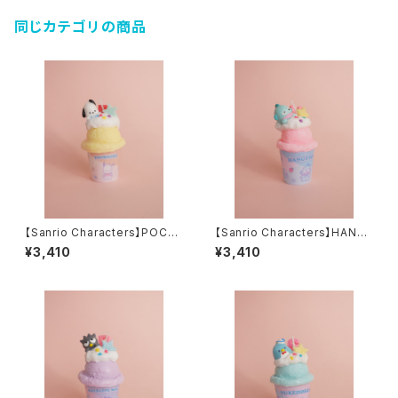
同じカテゴリの商品
【Sanrio Characters】POCH
【Sanrio Characters】HANG
ACCO CANDLE
YODON CANDLE
¥3,410
¥3,410