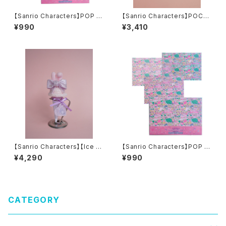
【Sanrio Characters】POP PI
【Sanrio Characters】POCH
NK PRINT!Tracing paper s
ACCO CANDLE
¥990
¥3,410
et /MIX ICHIGO/トレーシング
ペーパーセット
【Sanrio Characters】【Ice st
【Sanrio Characters】POP PI
and】マMY MELODYx LARM
NK PRINT!Tracing paper s
¥4,290
¥990
ExOLOR JAPAN Collaborati
et /MIX ラッピングペーパー柄/
on candle コラボキャンドル
トレーシングペーパーセット
CATEGORY