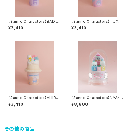
【Sanrio Characters】BAD B
【Sanrio Characters】TUXED
ADTZ-MARU CANDLE
OSAM CANDLE
¥3,410
¥3,410
【Sanrio Characters】AHIRU
【Sanrio Characters】NYA・N
NOPEKKLE CANDLE
I・NYU・NYE・NYON Dome C
¥3,410
¥8,800
andle
その他の商品