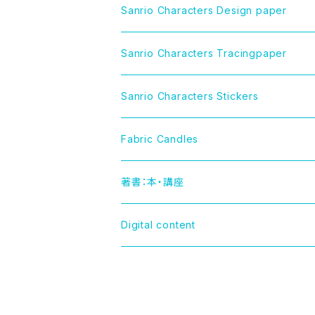
CINNAMOROLL（シナモロール）
Sanrio Characters Design paper
LITTLE TWIN STARS（リトルツインスター
Sanrio Characters Tracingpaper
MY MELODY（マイメロディ）
Sanrio Characters Stickers
MARRONCREAM（マロンクリーム）
Fabric Candles
HELLO KITTY（ハローキティー）
著書：本・講座
TUXEDOSAM（タキシードサム）
Digital content
POCHACCO（ポチャッコ）
POMPOMPURIN（ポムポムプリン）