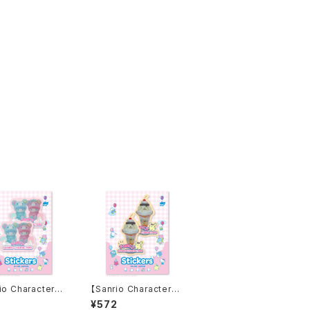
io Characters】
【Sanrio Characters】
 Stickers/LITT
D-cut Stickers/POM
2
¥572
WIN STARS・KU
POMPURIN/ ダイカッ