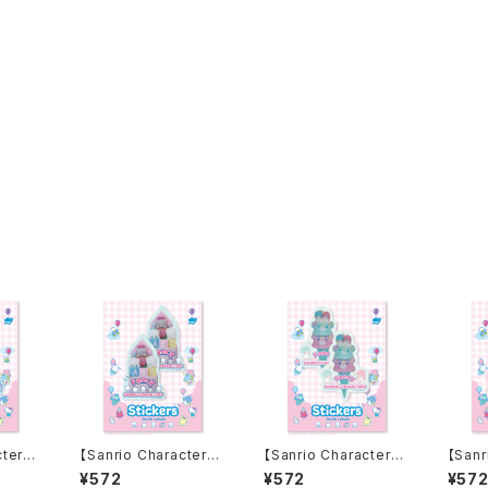
cters】
【Sanrio Characters】
【Sanrio Characters】
【Sanr
s/CIN
D-cut Stickers/NY
D-cut Stickers/LITT
D-cut
¥572
¥572
¥57
ダイカッ
A・NI・NYU・NYE・NY
LE TWIN STARS・IC
LE T