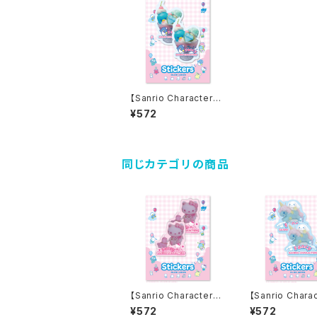
【Sanrio Characters】
D-cut Stickers/ TUX
¥572
EDOSAM/ ダイカット
ステッカー
同じカテゴリの商品
【Sanrio Characters】
【Sanrio Chara
D-cut Stickers/HEL
D-cut Sticker
¥572
¥572
LO KITTY PINK POO
NAMOROLL/ 