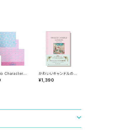
 ダイカットステッカ
トステッカー
io Characters】
かわいいキャンドルの教
INK PRINT! D
科書
0
¥1,390
 paper set /CI
MOROLL/デザイ
パーセット