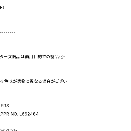
ト）
--------
クターズ商品は商用目的での製品化・
れる色味が実物と異なる場合がござい
TERS
APPR NO. L662484
のイベント