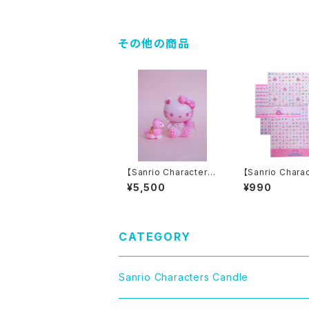
DLE / ダイカットステッ
トステッカー
カー
その他の商品
【Sanrio Characters】
【Sanrio Chara
HELLO KITTY Pink
POP PINK PRI
¥5,500
¥990
Poodle Candle
acing paper se
X ICHIGO/ト
グペーパーセット
CATEGORY
Sanrio Characters Candle