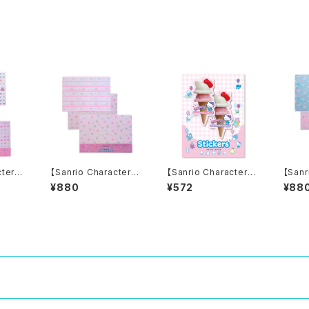
ON/ ダイカットステッカ
E/ ダイカットステッカー
MA/
ー
ー
cters】
【Sanrio Characters】
【Sanrio Characters】
【Sanr
NT!Tr
POP PINK PRINT! D
D-cut Stickers/ HEL
POP P
¥880
¥572
¥88
t /MI
esign paper set / LI
LO KITTY/ ダイカット
esign
レーシン
TTLE TWIN STARS /
ステッカー
NNA
デザインペーパーセット
ンペー