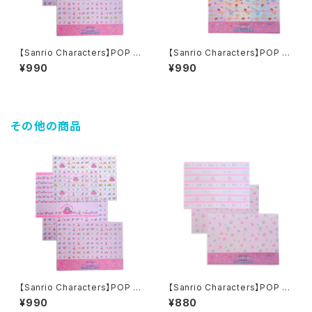
【Sanrio Characters】POP PI
【Sanrio Characters】POP PI
NK PRINT!Tracing paper s
NK PRINT!Tracing paper s
¥990
¥990
et /MIX ICHIGO/トレーシング
et /LITTLE TWIN STARS/ト
ペーパーセット
レーシングペーパーセット
その他の商品
【Sanrio Characters】POP PI
【Sanrio Characters】POP PI
NK PRINT!Tracing paper s
NK PRINT! Design paper s
¥990
¥880
et /MIX ICHIGO/トレーシング
et / LITTLE TWIN STARS /