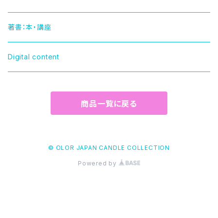
HELLO KITTY（ハローキティー）
著書：本・講座
TUXEDOSAM（タキシードサム）
Digital content
POCHACCO（ポチャッコ）
商品一覧に戻る
POMPOMPURIN（ポムポムプリン）
HAPIDANBUI（ハピダンブイ）
© OLOR JAPAN CANDLE COLLECTION
Powered by
KUROMI（クロミ）
NYA•NI•NYU•NYE•NYON