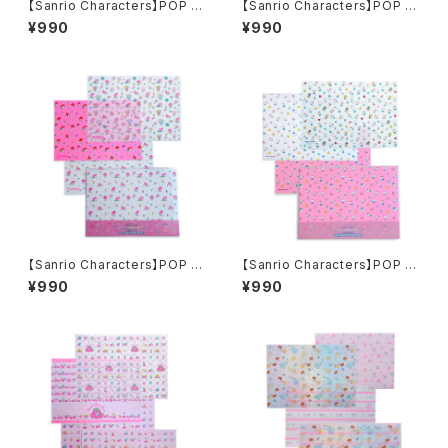
【Sanrio Characters】POP PI
【Sanrio Characters】POP PI
NK PRINT!Tracing paper s
NK PRINT!Tracing paper s
¥990
¥990
et /FRESH PUNCH/トレーシ
et /MARRONCREAM/トレー
ングペーパーセット
シングペーパーセット
【Sanrio Characters】POP PI
【Sanrio Characters】POP PI
NK PRINT!Tracing paper s
NK PRINT!Tracing paper s
¥990
¥990
et /MY MELODY/トレーシング
et /HELLO KITTY/トレーシン
ペーパーセット
グペーパーセット