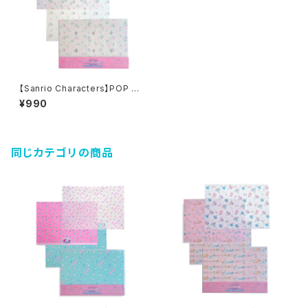
【Sanrio Characters】POP PI
NK PRINT!Tracing paper s
¥990
et /NYA・NI・NYU・NYE・NYO
N/トレーシングペーパーセット
同じカテゴリの商品