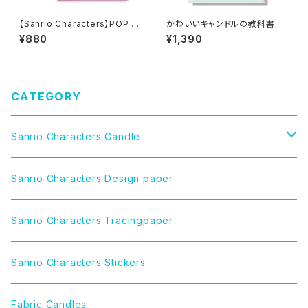
【Sanrio Characters】POP PI
かわいいキャンドルの教科書
NK PRINT! Design paper s
¥880
¥1,390
et /FRESH PUNCH/デザイン
ペーパーセット
CATEGORY
Sanrio Characters Candle
CINNAMOROLL（シナモロール）
Sanrio Characters Design paper
LITTLE TWIN STARS（リトルツインスターズ）
Sanrio Characters Tracingpaper
MY MELODY（マイメロディ）
Sanrio Characters Stickers
MARRONCREAM（マロンクリーム）
Fabric Candles