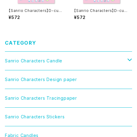
【Sanrio Characters】D-cut
【Sanrio Characters】D-cut
Stickers/ TUXEDOSAM/ ダ
Stickers/ HELLO KITTY/ ダ
¥572
¥572
イカットステッカー
イカットステッカー
CATEGORY
Sanrio Characters Candle
CINNAMOROLL（シナモロール）
Sanrio Characters Design paper
LITTLE TWIN STARS（リトルツインスターズ）
Sanrio Characters Tracingpaper
MY MELODY（マイメロディ）
Sanrio Characters Stickers
MARRONCREAM（マロンクリーム）
Fabric Candles