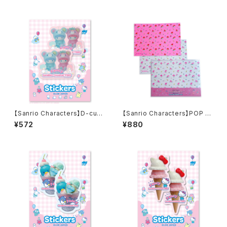
トレーシングペーパーセット
N（2） /デザインペーパーセット
【Sanrio Characters】D-cut
【Sanrio Characters】POP PI
Stickers/LITTLE TWIN STA
NK PRINT! Design paper s
¥572
¥880
RS・KUMA/ ダイカットステッカ
et / MY MELODY /デザインペ
ー
ーパーセット