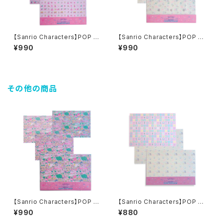
【Sanrio Characters】POP PI
【Sanrio Characters】POP PI
NK PRINT!Tracing paper s
NK PRINT!Tracing paper s
¥990
¥990
et /MIX ICHIGO/トレーシング
et /NYA・NI・NYU・NYE・NYO
ペーパーセット
N/トレーシングペーパーセット
その他の商品
【Sanrio Characters】POP PI
【Sanrio Characters】POP PI
NK PRINT!Tracing paper s
NK PRINT! Design paper s
¥990
¥880
et /MIX ラッピングペーパー柄/
et /NYA・NI・NYU・NYE・NYO