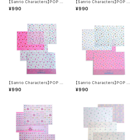
【Sanrio Characters】POP PI
【Sanrio Characters】POP PI
NK PRINT!Tracing paper s
NK PRINT!Tracing paper s
¥990
¥990
et /FRESH PUNCH/トレーシ
et /MARRONCREAM/トレー
ングペーパーセット
シングペーパーセット
【Sanrio Characters】POP PI
【Sanrio Characters】POP PI
NK PRINT!Tracing paper s
NK PRINT!Tracing paper s
¥990
¥990
et /MY MELODY/トレーシング
et /HELLO KITTY/トレーシン
ペーパーセット
グペーパーセット