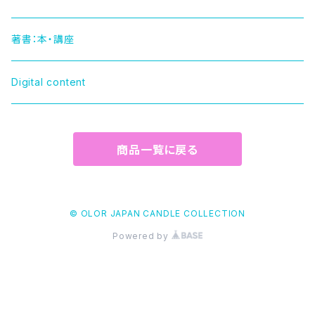
HELLO KITTY（ハローキティー）
著書：本・講座
TUXEDOSAM（タキシードサム）
Digital content
POCHACCO（ポチャッコ）
商品一覧に戻る
POMPOMPURIN（ポムポムプリン）
HAPIDANBUI（ハピダンブイ）
© OLOR JAPAN CANDLE COLLECTION
Powered by
KUROMI（クロミ）
NYA•NI•NYU•NYE•NYON