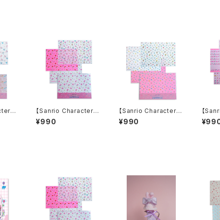
cters】
【Sanrio Characters】
【Sanrio Characters】
【Sanr
NT!Tr
POP PINK PRINT!Tr
POP PINK PRINT!Tr
POP P
¥990
¥990
¥99
et /M
acing paper set /M
acing paper set /HE
acing
/トレ
Y MELODY/トレーシン
LLO KITTY/トレーシ
X IC
セット
グペーパーセット
ングペーパーセット
グペー