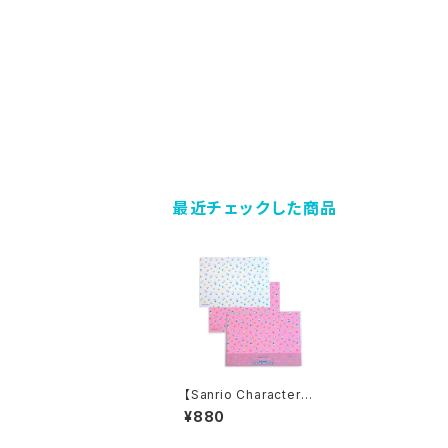
最近チェックした商品
【Sanrio Characters】
POP PINK PRINT! D
¥880
esign paper set / H
ELLO KITTY /デザイ