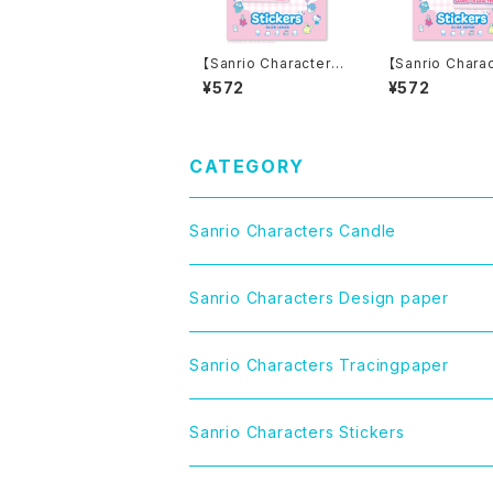
【Sanrio Characters】
【Sanrio Chara
D-cut Stickers/HEL
D-cut Sticker
¥572
¥572
LO KITTY PINK POO
LE TWIN STA
DLE / ダイカットステッ
AN/ ダイカット
カー
ー
CATEGORY
Sanrio Characters Candle
CINNAMOROLL（シナモロール）
Sanrio Characters Design paper
LITTLE TWIN STARS（リトルツインスター
Sanrio Characters Tracingpaper
MY MELODY（マイメロディ）
Sanrio Characters Stickers