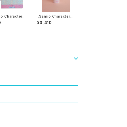
io Characters】
【Sanrio Characters】
n paper set /Z
POCHACCO CANDL
0
¥3,410
KIBUTA/デザイ
E
パーセット