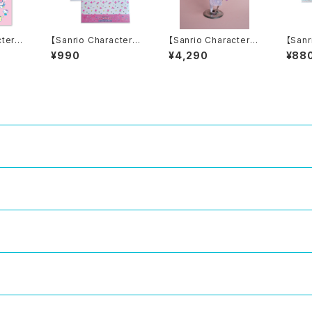
cters】
【Sanrio Characters】
【Sanrio Characters】
【Sanr
s/LITT
POP PINK PRINT!Tr
【Ice stand】マMY ME
Desig
¥990
¥4,290
¥88
RS・SW
acing paper set /M
LODYx LARMExOLO
ASHI
ステッカ
Y MELODY/トレーシン
R JAPAN Collaborati
ンペー
グペーパーセット
on candle コラボキャ
ンドル
ズ）