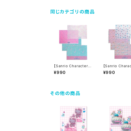
ンペーパーセット
同じカテゴリの商品
【Sanrio Characters】
【Sanrio Chara
POP PINK PRINT!Tr
POP PINK PRI
¥990
¥990
acing paper set /FR
acing paper s
ESH PUNCH/トレーシ
ARRONCREAM
ングペーパーセット
ーシングペーパー
その他の商品