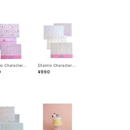
io Characters】
【Sanrio Characters】
INK PRINT!Tr
POP PINK PRINT!Tr
0
¥990
 paper set /MI
acing paper set /NY
HIGO/トレーシン
A・NI・NYU・NYE・NY
パーセット
ON/トレーシングペーパ
ーセット